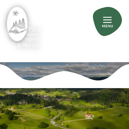
MENU
»
»
Accueil
Agir pour le territoire
»
Encourager l’éco-tourisme et des loisirs durables
Accompagner les activités de pleine nature
Accompagner les activités de