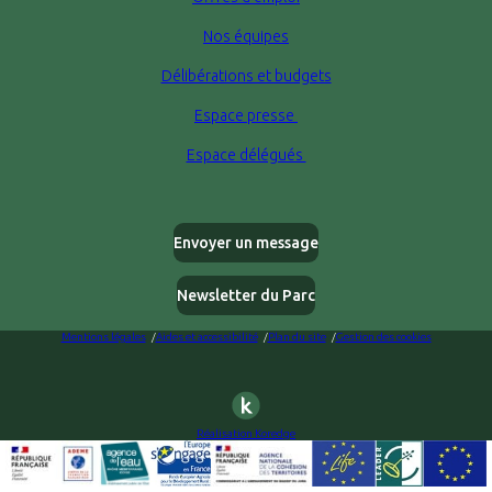
Nos équipes
Délibérations et budgets
Espace presse
Espace délégués
Envoyer un message
Newsletter du Parc
Mentions légales
Aides et accessibilité
Plan du site
Gestion des cookies
Réalisation Koredge