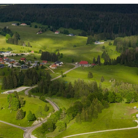
»
»
Accueil
Vous accompagner
Accompagner les associations
 les associations
ganise un évènement sportif sur le Parc…
 projet d’animation de sensibilisation et 
 projet en lien avec l’agriculture et l’alim
 gestionnaire de milieux naturels…
. Pour tout autre projet et initiative innovante en fave
elables, mobilité durable, alimentation locale, …), nous v