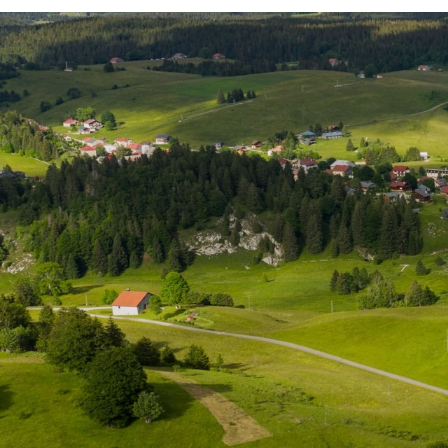
Accompagner
Votre association or
Votre association a un
territoire…
Votre association a un
Votre association est
Cette liste n’est pas exhaustive
territoire (ex : énergies renouv
de
nos équipes .