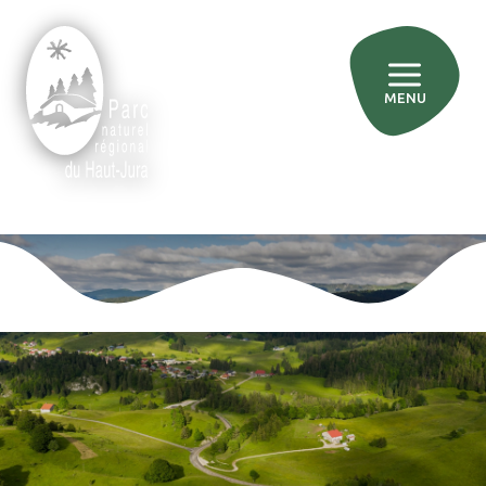
MENU
»
»
Accueil
Agir pour le territoire
Préserver les équilibres écologiques des milieux naturels et leur
biodiversité
»
»
Restaurer les cours d’eau et zones humides
Réhabilliter et protéger les zones humides