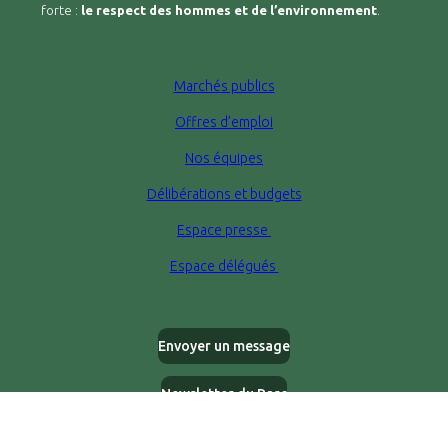
forte :
le respect des hommes et de l’environnement
.
Marchés publics
Offres d’emploi
Nos équipes
Délibérations et budgets
Espace presse
Espace délégués
Envoyer un message
Newsletter du Parc
Mentions légales
Aides et accessibilité
Plan du site
Gestion des cookies