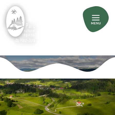
MENU
»
»
Accueil
Comprendre le rôle du Parc
»
Des hommes et des femmes engagés pour le territoire
L’équipe technique
L’équipe technique