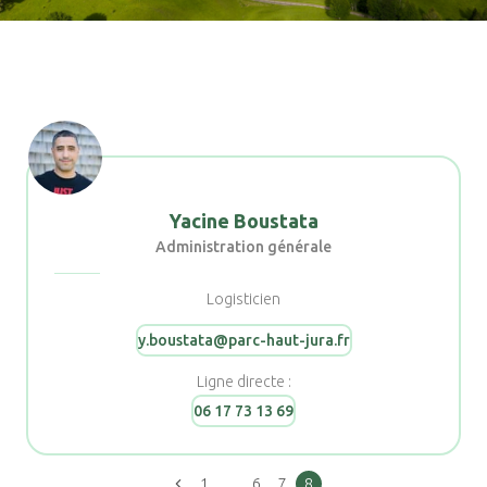
Filtrer les événements
Yacine Boustata
Administration générale
Logisticien
y.boustata@parc-haut-jura.fr
Ligne directe :
06 17 73 13 69
1
…
6
7
8