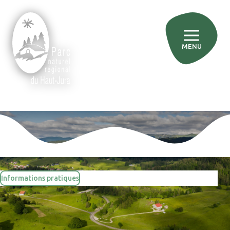
MENU
»
»
Accueil
Événements
Concours de slogan
Informations pratiques
Concours de slogan