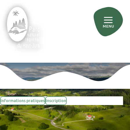
MENU
»
»
Accueil
Événements
En quête d’indices
Informations pratiques
Inscription
Sortie nature
En quête d’indices