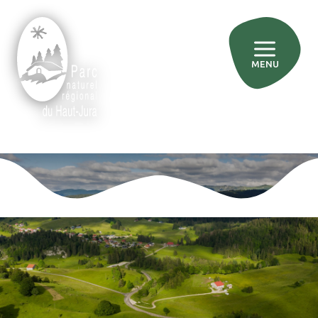
MENU
»
»
Accueil
Les actualités du Parc
Le bivouac : tout ce qu’il faut savoir
Tourisme
Le bivouac : tout ce qu’il faut
savoir