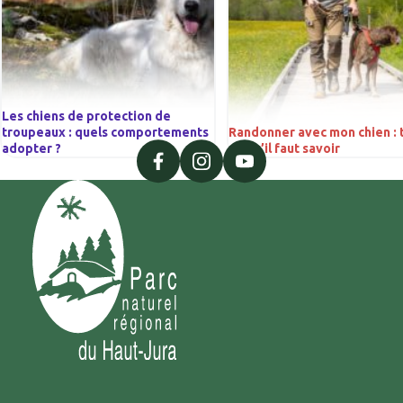
Les chiens de protection de
troupeaux : quels comportements
Randonner avec mon chien : 
adopter ?
ce qu’il faut savoir
facebook
instagram
youtube