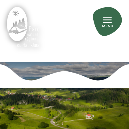
MENU
»
»
Accueil
Les actualités du Parc
Challenge Mai à vélo
Actualités
Transition énergétique
Challenge Mai à vélo
Mai débute avec une belle journée ensoleillée !