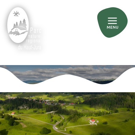
MENU
»
Accueil
Forêt
Forêt
Tout
Actualités
Agriculture
Biodiversité
Eaux, rivières et milieux humides
Education
Forêt
Tourisme