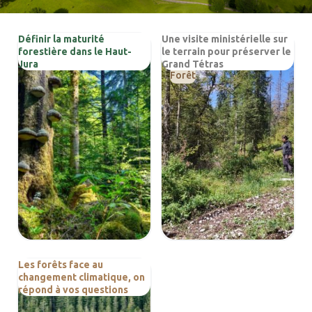
Transition énergétique
Urbanisme
Définir la maturité
Une visite ministérielle sur
forestière dans le Haut-
le terrain pour préserver le
Biodiversité
Forêt
Actualités
Biodiversité
Jura
Grand Tétras
Forêt
Les forêts face au
changement climatique, on
Forêt
répond à vos questions