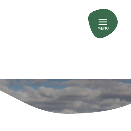
u Parc
Visiter la Maison du parc
MENU