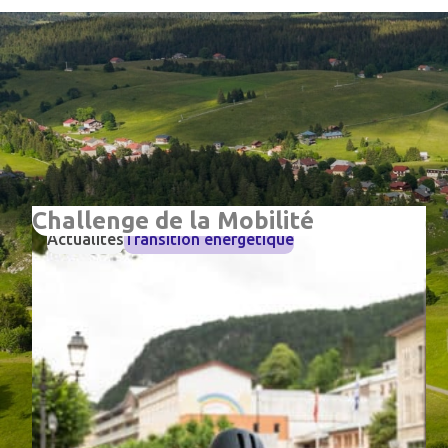
»
Accueil
transition écologique
Tout
Actualités
Agriculture
Biodiver
Challenge de la Mobilité
Actualités
Transition énergétique