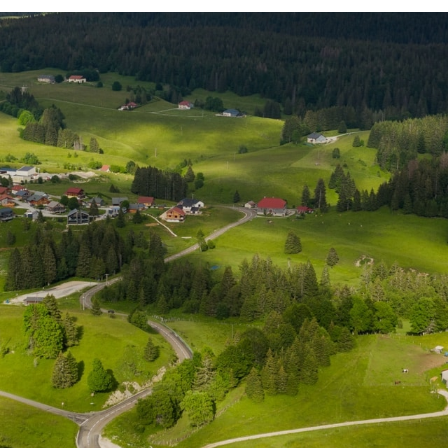
transition écologique
sité
Eaux, rivières et milieux humides
Education
Forêt
Tourism