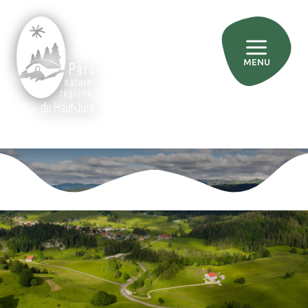
MENU
»
»
Accueil
Agir pour le territoire
Préserver les équilibres écologiques des milieux naturels et leur
biodiversité
»
Promouvoir la multifonctionnalité des forêts
Promouvoir la