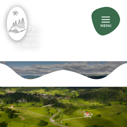
MENU
»
»
»
Accueil
Agir pour le territoire
Sensibiliser aux enjeux du territoire
»
Accueillir et informer
Les RDV du Parc
Les RDV du Parc
Chaque année depuis 2017, le Parc propose