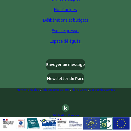
Nos équipes
Délibérations et budgets
Espace presse
Espace délégués
Envoyer un message
Newsletter du Parc
Mentions légales
Aides et accessibilité
Plan du site
Gestion des cookies
Réalisation Koredge