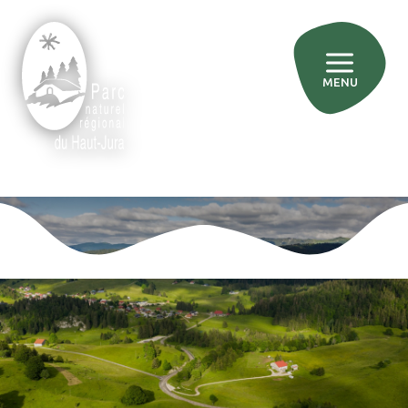
MENU
»
Accueil
Les actualités du Parc
Les actualités du Parc
Tout
Actualités
Agriculture
Biodiversité
Eaux, rivières et milieux humides
Education
Forêt
Tourisme