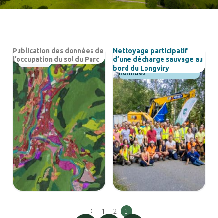
Transition énergétique
Urbanisme
Publication des données de
Nettoyage participatif
l’occupation du sol du Parc
d’une décharge sauvage au
Actualités
Eaux, rivières et milieux
bord du Longviry
humides
1
2
3
Page